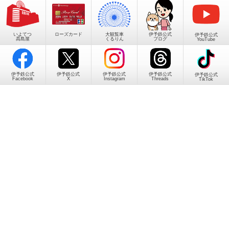
いよてつ
ローズカード
大観覧車
伊予鉄公式
伊予鉄公式
髙島屋
くるりん
ブログ
YouTube
伊予鉄公式
伊予鉄公式
伊予鉄公式
伊予鉄公式
伊予鉄公式
Facebook
X
Instagram
Threads
TikTok