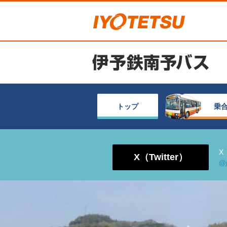
トップ
乗
X
X（Twitter）
@