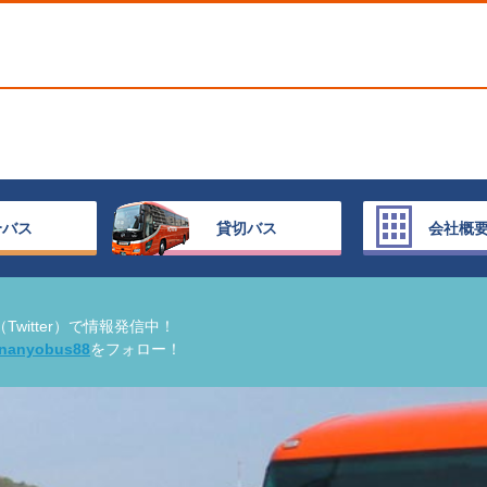
合バス
貸切バス
会社概
（Twitter）で情報発信中！
nanyobus88
をフォロー！