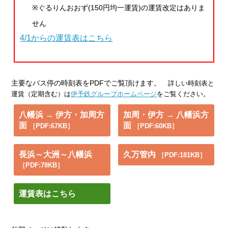
※ぐるりんおおず(150円均一運賃)の運賃改定はありま
せん
4/1からの運賃表はこちら
主要なバス停の時刻表をPDFでご覧頂けます。
詳しい時刻表と
運賃（定期含む）は
伊予鉄グループホームページ
をご覧ください。
八幡浜 → 伊方・加周方
加周・伊方 → 八幡浜方
面
面
［PDF:67KB］
［PDF:60KB］
長浜～大洲～八幡浜
久万管内
［PDF:181KB］
［PDF:78KB］
運賃表はこちら