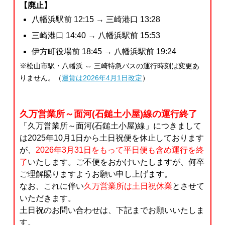
【廃止】
八幡浜駅前 12:15 → 三崎港口 13:28
三崎港口 14:40 → 八幡浜駅前 15:53
伊方町役場前 18:45 → 八幡浜駅前 19:24
※松山市駅・八幡浜 ⇔ 三崎特急バスの運行時刻は変更あ
りません。（
運賃は2026年4月1日改定
）
久万営業所～面河(石鎚土小屋)線の運行終了
「久万営業所～面河(石鎚土小屋)線」につきまして
は2025年10月1日から土日祝便を休止しております
が、
2026年3月31日をもって平日便も含め運行を終
了
いたします。ご不便をおかけいたしますが、何卒
ご理解賜りますようお願い申し上げます。
なお、これに伴い
久万営業所は土日祝休業
とさせて
いただきます。
土日祝のお問い合わせは、下記までお願いいたしま
す。