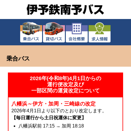
乗合バス
2026年(令和8年)4月1日からの
運行便改定及び
一部区間の運賃改定について
八幡浜～伊方・加周・三崎線の改定
2026年4月1日より以下のとおり改定します。
【毎日運行から土日祝運休に変更】
八幡浜駅前 17:15 → 加周 18:18