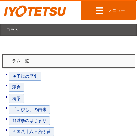
メニュー
コラム
コラム一覧
伊予鉄の歴史
駅舎
橋梁
「いびし」の由来
野球拳のはじまり
四国八十八ヶ所今昔