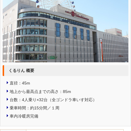
くるりん 概要
直径：45m
地上から最高点までの高さ：85m
台数：4人乗り×32台（全ゴンドラ車いす対応）
乗車時間：約15分間／１周
車内冷暖房完備