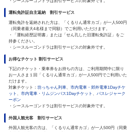
・シースルーゴンドラは割引サービスの対象外です。
運転免許証自主返納 割引サービス
運転免許を返納された方は、「くるりん通常カゴ」が一人500円
（同乗者最大4名様まで同額）でご利用いただけます。
・「運転経歴証明書」または「せん孔した旧運転免許証」をご
持参ください。
・シースルーゴンドラは割引サービスの対象外です。
お得なチケット 割引サービス
下記のチケット・乗車券をお持ちの方は、ご利用期間中に限り
お一人さま１回「くるりん通常カゴ」が一人500円でご利用いた
だけます。
対象チケット：
坊っちゃん列車
、
市内電車・郊外電車1Dayチケ
ット
、
市内電車・リムジンバス1Dayチケット
、
バスレジャーク
ーポン
・シースルーゴンドラは割引サービスの対象外です。
外国人観光客 割引サービス
外国人観光客の方は、「くるりん通常カゴ」が一人500円（同乗