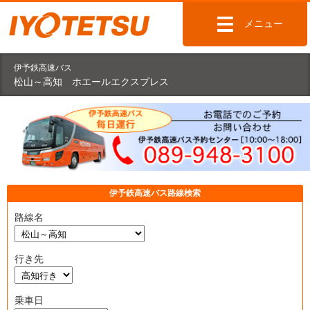
メニュー
伊予鉄高速バス
松山～高知 ホエールエクスプレス
伊予鉄高速バス路線検索
路線名
行き先
乗車日