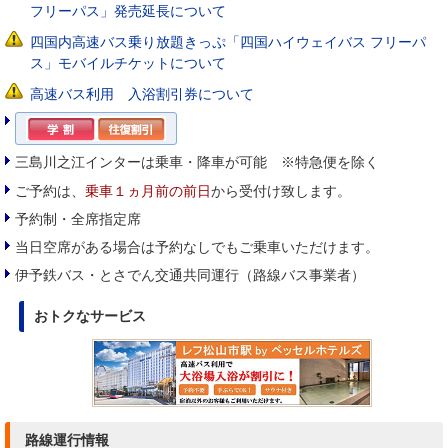
フリーパス」発売延長について
四国内高速バス乗り放題きっぷ「四国ハイウェイバス フリーパ
ス」モバイルチケットについて
高速バス利用 入浴割引券について
三島川之江インターは乗車・降車が可能 ※特急便を除く
ご予約は、
乗車１ヵ月前の前日
から受付け致します。
予約制・全席指定席
当日空席がある場合は予約なしでもご乗車いただけます。
伊予鉄バス・とさでん交通共同運行（路線バス事業者）
おトクなサービス
路線運行情報