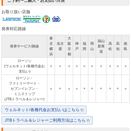
ご予約〜ご購入・お支払い方法
お取り扱い店舗
発券対応路線
東
大
福山
京
名古
阪
神
福
岡
高
高
徳
発券サービス/路線
新尾
横
屋
京
戸
岡
山
松
知
島
道
浜
都
ローソン
(ウェルネット/各種代金お
○
○
○
○
○
○
○
○
○
○
支払い)
ローソン・
ファミリーマート・
セブンイレブン・
○
×
○
○
×
×
×
×
×
○
ミニストップ
(JTBトラベル＆レジャー)
ウェルネット/各種代金お支払いはこちら
JTBトラベル＆レジャーご利用方法はこちら