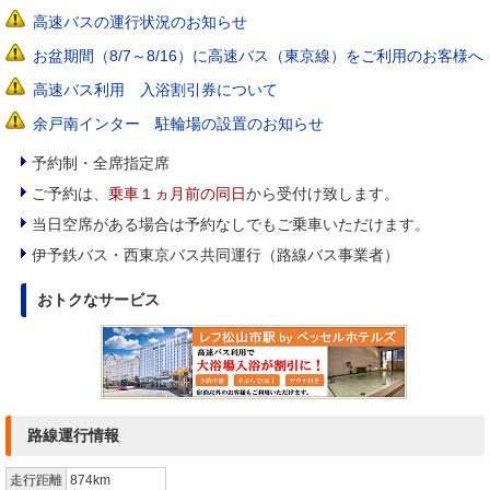
高速バスの運行状況のお知らせ
お盆期間（8/7～8/16）に高速バス（東京線）をご利用のお客様へ
高速バス利用 入浴割引券について
余戸南インター 駐輪場の設置のお知らせ
予約制・全席指定席
ご予約は、
乗車１ヵ月前の同日
から受付け致します。
当日空席がある場合は予約なしでもご乗車いただけます。
伊予鉄バス・西東京バス共同運行（路線バス事業者）
おトクなサービス
路線運行情報
走行距離
874km