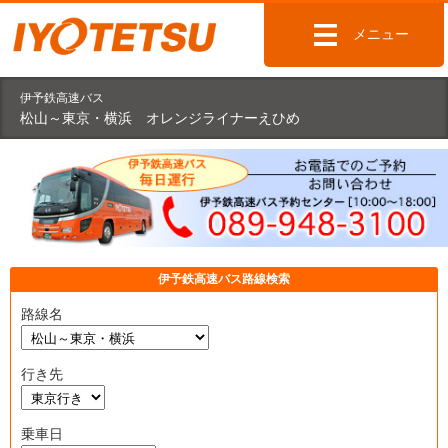
メニュー
伊予鉄高速バス
松山～東京・横浜 オレンジライナーえひめ
伊予鉄高速バス路線検索
路線名
行き先
乗車日