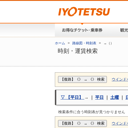
ホーム
>
路線図・時刻表
> →（）
時刻・運賃検索
ウインド
▽ 【平日】
→
｜
平日
｜
土曜
｜
検索条件に合う時刻表が見つかりません
ウインド