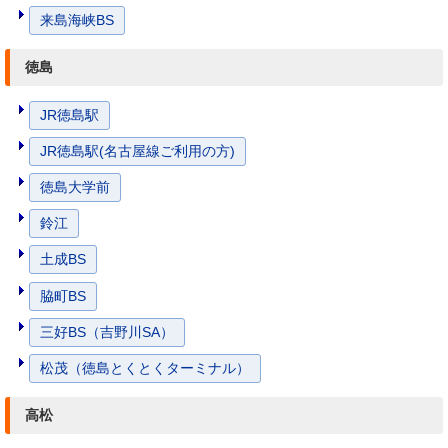
来島海峡BS
徳島
JR徳島駅
JR徳島駅(名古屋線ご利用の方)
徳島大学前
鈴江
土成BS
脇町BS
三好BS（吉野川SA）
松茂（徳島とくとくターミナル）
高松