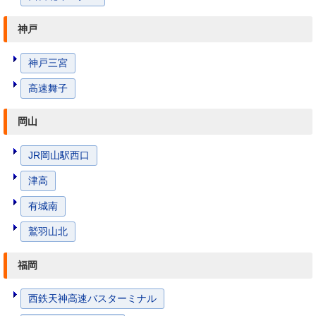
神戸
神戸三宮
高速舞子
岡山
JR岡山駅西口
津高
有城南
鷲羽山北
福岡
西鉄天神高速バスターミナル