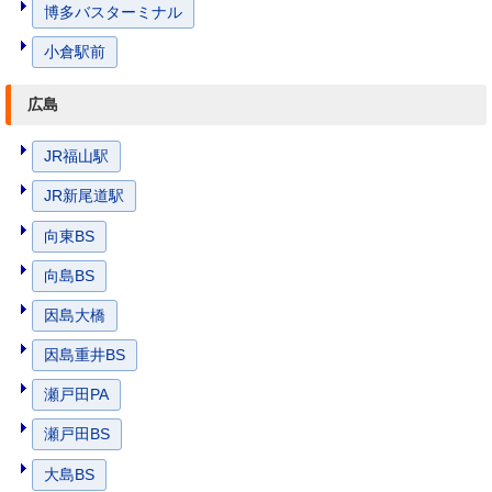
博多バスターミナル
小倉駅前
広島
JR福山駅
JR新尾道駅
向東BS
向島BS
因島大橋
因島重井BS
瀬戸田PA
瀬戸田BS
大島BS